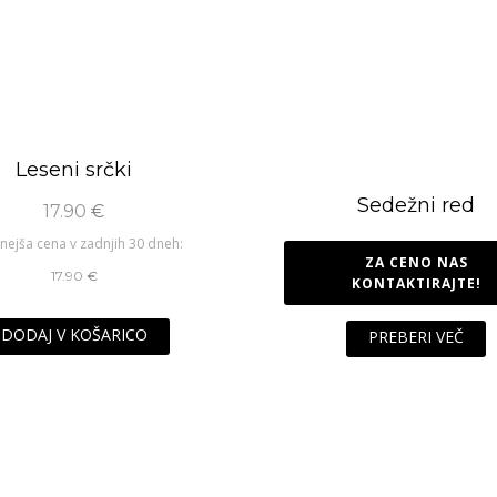
Leseni srčki
Sedežni red
17.90
€
nejša cena v zadnjih 30 dneh:
ZA CENO NAS
17.90
€
KONTAKTIRAJTE!
DODAJ V KOŠARICO
PREBERI VEČ