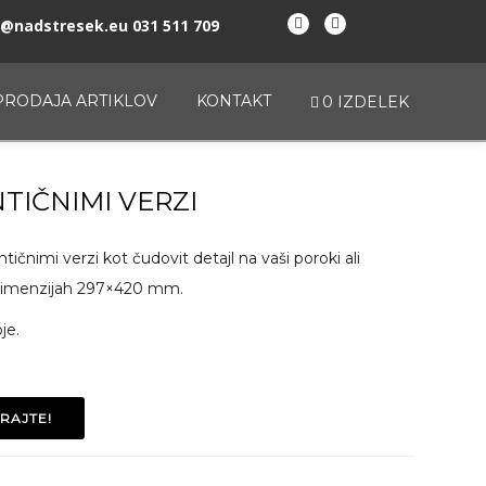
o@nadstresek.eu
031 511 709
fa-
fa-
facebook
instagram
RODAJA ARTIKLOV
KONTAKT
0 IZDELEK
TIČNIMI VERZI
ičnimi verzi kot čudovit detajl na vaši poroki ali
v dimenzijah 297×420 mm.
je.
RAJTE!