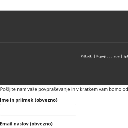
več
različic.
Možnosti
lahko
Secondary
izberete
Menu
na
strani
izdelka
|
|
Piškotki
Pogoji uporabe
Spl
Pošljite nam vaše povpraševanje in v kratkem vam bomo odg
Ime in priimek (obvezno)
Email naslov (obvezno)