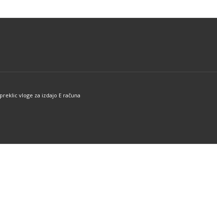
lahko
izberete
na
strani
izdelka
preklic vloge za izdajo E računa