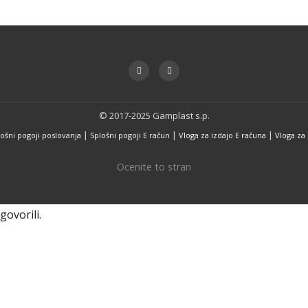
fa-
fa-
facebook
instagram
© 2017-2025 Gamplast s.p.
|
|
|
ošni pogoji poslovanja
Splošni pogoji E račun
Vloga za izdajo E računa
Vloga za 
Ocenite to stran
ovorili.