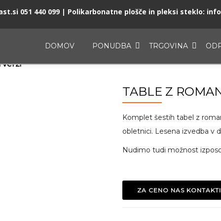
st.si
051 440 099
| Polikarbonatne plošče in pleksi steklo:
inf
DOMOV
PONUDBA
TRGOVINA
ODP
 verzi
TABLE Z ROMAN
Komplet šestih tabel z romant
obletnici. Lesena izvedba 
Nudimo tudi možnost izposo
ZA CENO NAS KONTAKTI