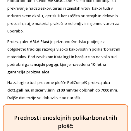
Polikarbonatno steklo
MAKROCLEAR™
se široko uporablja za
prekrivanje nadstreškov, teras in zimskih vrtov, kakor tudi v
industrijskem okolju, kjer služi kot zaščita pri strojih in delovnih
procesih, saj je material praktično nelomljiv in izjemno varen za
uporabo.
Proizvajalec
ARLA Plast
je priznano švedsko podjetje z
dolgoletno tradicijo razvoja visoko kakovostnih polikarbonatnih
materialov. Pod zavihkom
Katalogi in brošure
so na voljo tudi
podrobni
garancijski pogoji
, kjer je navedena
10-letna
garancija proizvajalca
.
Na zalogi so tudi prozorne plošče
PoliComp®
proizvajalca
dott.gallina
, in sicer v širini
2100 mm
ter dolžinah do
7000 mm
.
Daljše dimenzije so dobavljive po naročilu.
Prednosti enoslojnih polikarbonatnih
plošč: