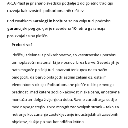
ARLA Plast je priznano švedsko podjetje z dolgoletno tradicijo
razvoja kakovostnih polikarbonatnih rešitev.
Pod zavihkom
Katalogi in brošure
so na voljo tudi podrobni
garancijski pogoji
, kjer je navedena
10-letna garancija
proizvajalca
na plošče.
Preberi več
Plošče, izdelane iz polikarbonatov, so vsestransko uporabni
termoplastični material, ki je v osnovi brez barve. Seveda jih je
nato mogoče po želji tudi obarvati ter kupcu na ta način
omogočiti, da barvo prilagodi lastnim željam oz. ostalim
elementom v okolju. Polikarbonatne plošče odlikuje mnogo
prednosti, med katere sodijo kakovost, nizka cena, enostavna
montaža ter dolga življenjska doba. Ravno zaradi tega sodijo
med najpogostejšo izbiro mnogih zadovoljnih strank – tako za
notranje kot zunanje zastekljevanje industrijskih ali zasebnih
objektov, služijo pa tudi kot odlična kritina.