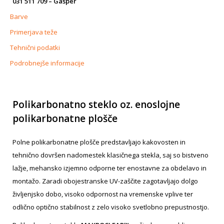
031 511 709 – Gašper
Barve
Primerjava teže
Tehnični podatki
Podrobnejše informacije
Polikarbonatno steklo oz. enoslojne
polikarbonatne plošče
Polne polikarbonatne plošče predstavljajo kakovosten in
tehnično dovršen nadomestek klasičnega stekla, saj so bistveno
lažje, mehansko izjemno odporne ter enostavne za obdelavo in
montažo. Zaradi obojestranske UV-zaščite zagotavljajo dolgo
življenjsko dobo, visoko odpornost na vremenske vplive ter
odlično optično stabilnost z zelo visoko svetlobno prepustnostjo.