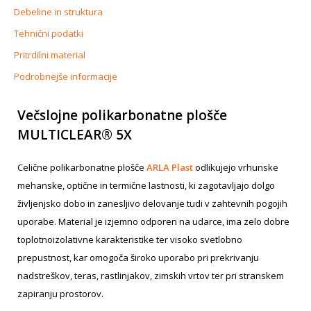
Debeline in struktura
Tehnični podatki
Pritrdilni material
Podrobnejše informacije
Večslojne polikarbonatne plošče
MULTICLEAR® 5X
Celične polikarbonatne plošče
ARLA Plast
odlikujejo vrhunske
mehanske, optične in termične lastnosti, ki zagotavljajo dolgo
življenjsko dobo in zanesljivo delovanje tudi v zahtevnih pogojih
uporabe. Material je izjemno odporen na udarce, ima zelo dobre
toplotnoizolativne karakteristike ter visoko svetlobno
prepustnost, kar omogoča široko uporabo pri prekrivanju
nadstreškov, teras, rastlinjakov, zimskih vrtov ter pri stranskem
zapiranju prostorov.