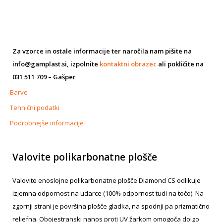
Za vzorce in ostale informacije ter naročila nam pišite na
info@gamplast.si, izpolnite
kontaktni obrazec
ali pokličite na
031 511 709 – Gašper
Barve
Tehnični podatki
Podrobnejše informacije
Valovite polikarbonatne plošče
Valovite enoslojne polikarbonatne plošče Diamond CS odlikuje
izjemna odpornost na udarce (100% odpornost tudi na točo). Na
zgornji strani je površina plošče gladka, na spodnji pa prizmatično
reliefna. Obojestranski nanos proti UV žarkom omogoča dolgo