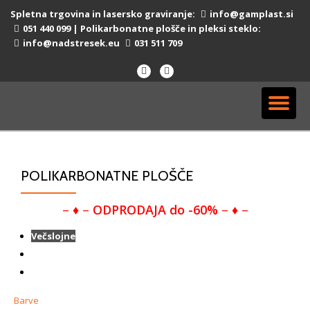
Spletna trgovina in lasersko graviranje:
info@gamplast.si
051 440 099
| Polikarbonatne plošče in pleksi steklo:
Skip
info@nadstresek.eu
031 511 709
to
content
fa-
fa-
facebook
instagram
TO
NA
POLIKARBONATNE PLOŠČE
– ♦ –
ODPRODAJA do -60%
– ♦ –
Večslojne
Enoslojne
Valovite
Barve